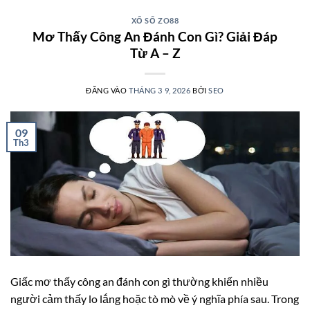
XỔ SỐ ZO88
Mơ Thấy Công An Đánh Con Gì? Giải Đáp
Từ A – Z
ĐĂNG VÀO
THÁNG 3 9, 2026
BỞI
SEO
09
Th3
Giấc mơ thấy công an đánh con gì thường khiến nhiều
người cảm thấy lo lắng hoặc tò mò về ý nghĩa phía sau. Trong