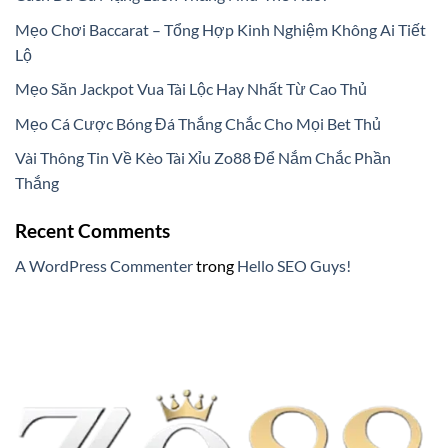
Mẹo Chơi Baccarat – Tổng Hợp Kinh Nghiệm Không Ai Tiết
Lộ
Mẹo Săn Jackpot Vua Tài Lộc Hay Nhất Từ Cao Thủ
Mẹo Cá Cược Bóng Đá Thắng Chắc Cho Mọi Bet Thủ
Vài Thông Tin Về Kèo Tài Xỉu Zo88 Để Nắm Chắc Phần
Thắng
Recent Comments
A WordPress Commenter
trong
Hello SEO Guys!