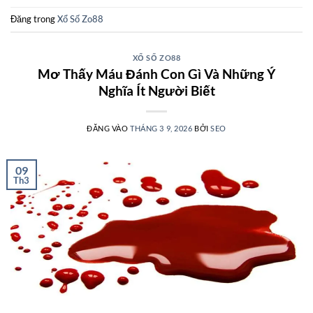
Đăng trong
Xổ Số Zo88
XỔ SỐ ZO88
Mơ Thấy Máu Đánh Con Gì Và Những Ý
Nghĩa Ít Người Biết
ĐĂNG VÀO
THÁNG 3 9, 2026
BỞI
SEO
09
Th3