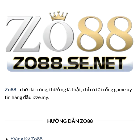
Zo88
- chơi là trúng, thưởng là thật, chỉ có tại cổng game uy
tín hàng đầu izze.my.
HƯỚNG DẪN ZO88
Đăng Ký Zo88