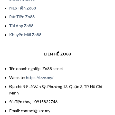
Nạp Tiền Zo88
Rút Tiền Zo88
Tải App Zo88
Khuyến Mãi Zo88
LIÊN HỆ ZO88
Tên doanh nghiệp: Zo88 se net
Website:
https://izze.my/
Địa chỉ: 99 Lê Văn Sỹ, Phường 13, Quận 3, TP. Hồ Chí
Minh
Số điện thoại: 0915832746
Email:
contact@izze.my