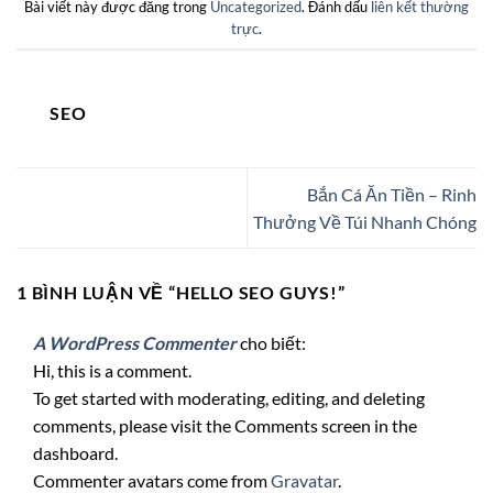
Bài viết này được đăng trong
Uncategorized
. Đánh dấu
liên kết thường
trực
.
SEO
Bắn Cá Ăn Tiền – Rinh
Thưởng Về Túi Nhanh Chóng
1 BÌNH LUẬN VỀ “
HELLO SEO GUYS!
”
A WordPress Commenter
cho biết:
Hi, this is a comment.
To get started with moderating, editing, and deleting
comments, please visit the Comments screen in the
dashboard.
Commenter avatars come from
Gravatar
.