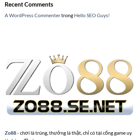
Recent Comments
A WordPress Commenter
trong
Hello SEO Guys!
Zo88
- chơi là trúng, thưởng là thật, chỉ có tại cổng game uy