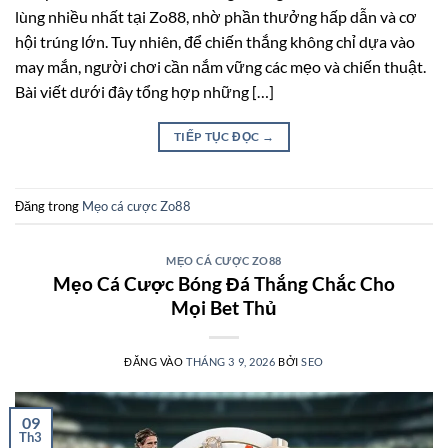
lùng nhiều nhất tại Zo88, nhờ phần thưởng hấp dẫn và cơ
hội trúng lớn. Tuy nhiên, để chiến thắng không chỉ dựa vào
may mắn, người chơi cần nắm vững các mẹo và chiến thuật.
Bài viết dưới đây tổng hợp những […]
TIẾP TỤC ĐỌC
→
Đăng trong
Mẹo cá cược Zo88
MẸO CÁ CƯỢC ZO88
Mẹo Cá Cược Bóng Đá Thắng Chắc Cho
Mọi Bet Thủ
ĐĂNG VÀO
THÁNG 3 9, 2026
BỞI
SEO
09
Th3