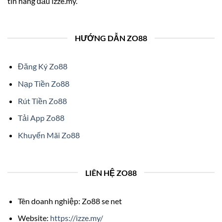
tín hàng đầu izze.my.
HƯỚNG DẪN ZO88
Đăng Ký Zo88
Nạp Tiền Zo88
Rút Tiền Zo88
Tải App Zo88
Khuyến Mãi Zo88
LIÊN HỆ ZO88
Tên doanh nghiệp: Zo88 se net
Website:
https://izze.my/