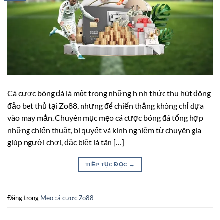
Cá cược bóng đá là một trong những hình thức thu hút đông
đảo bet thủ tại Zo88, nhưng để chiến thắng không chỉ dựa
vào may mắn. Chuyên mục mẹo cá cược bóng đá tổng hợp
những chiến thuật, bí quyết và kinh nghiệm từ chuyên gia
giúp người chơi, đặc biệt là tân […]
TIẾP TỤC ĐỌC
→
Đăng trong
Mẹo cá cược Zo88