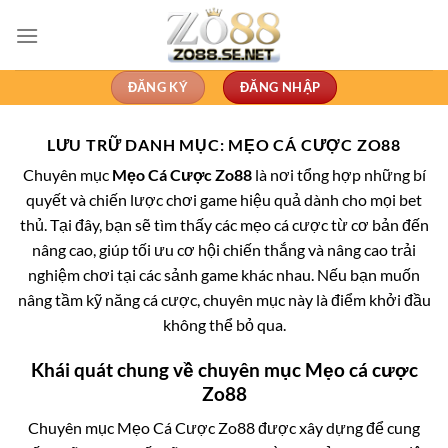
Bỏ
qua
nội
dung
ĐĂNG KÝ
ĐĂNG NHẬP
LƯU TRỮ DANH MỤC:
MẸO CÁ CƯỢC ZO88
Chuyên mục
Mẹo Cá Cược Zo88
là nơi tổng hợp những bí
quyết và chiến lược chơi game hiệu quả dành cho mọi bet
thủ. Tại đây, bạn sẽ tìm thấy các mẹo cá cược từ cơ bản đến
nâng cao, giúp tối ưu cơ hội chiến thắng và nâng cao trải
nghiệm chơi tại các sảnh game khác nhau. Nếu bạn muốn
nâng tầm kỹ năng cá cược, chuyên mục này là điểm khởi đầu
không thể bỏ qua.
Khái quát chung về chuyên mục Mẹo cá cược
Zo88
Chuyên mục Mẹo Cá Cược Zo88 được xây dựng để cung