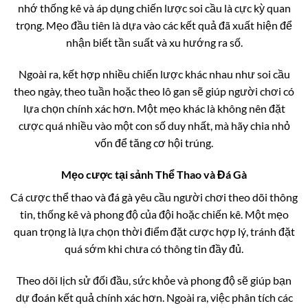
nhớ thống kê và áp dụng chiến lược soi cầu là cực kỳ quan
trọng. Mẹo đầu tiên là dựa vào các kết quả đã xuất hiện để
nhận biết tần suất và xu hướng ra số.
Ngoài ra, kết hợp nhiều chiến lược khác nhau như soi cầu
theo ngày, theo tuần hoặc theo lô gan sẽ giúp người chơi có
lựa chọn chính xác hơn. Một mẹo khác là không nên đặt
cược quá nhiều vào một con số duy nhất, mà hãy chia nhỏ
vốn để tăng cơ hội trúng.
Mẹo cược tại sảnh Thể Thao và Đá Gà
Cá cược thể thao và đá gà yêu cầu người chơi theo dõi thông
tin, thống kê và phong độ của đội hoặc chiến kê. Một mẹo
quan trọng là lựa chọn thời điểm đặt cược hợp lý, tránh đặt
quá sớm khi chưa có thông tin đầy đủ.
Theo dõi lịch sử đối đầu, sức khỏe và phong độ sẽ giúp bạn
dự đoán kết quả chính xác hơn. Ngoài ra, việc phân tích các