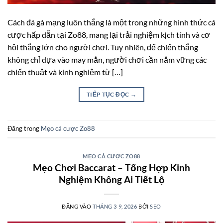
Cách đá gà mạng luôn thắng là một trong những hình thức cá
cược hấp dẫn tại Zo88, mang lại trải nghiệm kịch tính và cơ
hội thắng lớn cho người chơi. Tuy nhiên, để chiến thắng
không chỉ dựa vào may mắn, người chơi cần nắm vững các
chiến thuật và kinh nghiệm từ […]
TIẾP TỤC ĐỌC
→
Đăng trong
Mẹo cá cược Zo88
MẸO CÁ CƯỢC ZO88
Mẹo Chơi Baccarat – Tổng Hợp Kinh
Nghiệm Không Ai Tiết Lộ
ĐĂNG VÀO
THÁNG 3 9, 2026
BỞI
SEO