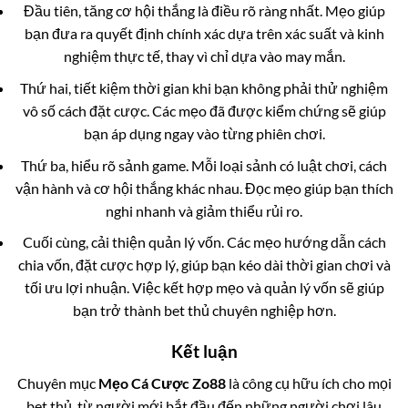
Đầu tiên, tăng cơ hội thắng là điều rõ ràng nhất. Mẹo giúp
bạn đưa ra quyết định chính xác dựa trên xác suất và kinh
nghiệm thực tế, thay vì chỉ dựa vào may mắn.
Thứ hai, tiết kiệm thời gian khi bạn không phải thử nghiệm
vô số cách đặt cược. Các mẹo đã được kiểm chứng sẽ giúp
bạn áp dụng ngay vào từng phiên chơi.
Thứ ba, hiểu rõ sảnh game. Mỗi loại sảnh có luật chơi, cách
vận hành và cơ hội thắng khác nhau. Đọc mẹo giúp bạn thích
nghi nhanh và giảm thiểu rủi ro.
Cuối cùng, cải thiện quản lý vốn. Các mẹo hướng dẫn cách
chia vốn, đặt cược hợp lý, giúp bạn kéo dài thời gian chơi và
tối ưu lợi nhuận. Việc kết hợp mẹo và quản lý vốn sẽ giúp
bạn trở thành bet thủ chuyên nghiệp hơn.
Kết luận
Chuyên mục
Mẹo Cá Cược Zo88
là công cụ hữu ích cho mọi
bet thủ, từ người mới bắt đầu đến những người chơi lâu