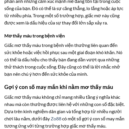
phản ánh những cảm xúc mạnh mẽ đang tồn tại trong cuộc
sống của bạn. Đó có thể là sự căng thẳng, lo lắng hoặc áp lực
từ nhiều phía. Trong một số trường hợp, giấc mơ này cũng
được xem là dấu hiệu của sự thay đổi lớn sắp xảy ra.
Mơ thấy máu trong bệnh viện
Giấc mơ thấy máu trong bệnh viện thường liên quan đến
sức khỏe hoặc việc hồi phục sau một giai đoạn khó khăn. Nó
có thể là dấu hiệu cho thấy bạn đang dần vượt qua những
thử thách trong cuộc sống. Đây cũng có thể là lời nhắc nhở
bạn nên chú ý hơn đến sức khỏe của mình.
Gợi ý con số may mắn khi nằm mơ thấy máu
Giấc mơ thấy máu không chỉ mang nhiều tầng ý nghĩa khác
nhau mà còn thường được liên hệ với những con số đặc biệt.
Dựa trên kinh nghiệm dân gian và tổng hợp từ nhiều người
chơi lâu năm, dưới đây
Zo88
có một số gợi ý con số may mắn
tương ứng với từng trường hợp giấc mơ thấy máu.