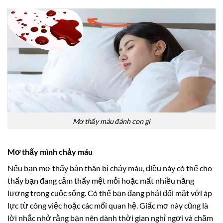
Mơ thấy máu đánh con gì
Mơ thấy mình chảy máu
Nếu bạn mơ thấy bản thân bị chảy máu, điều này có thể cho
thấy bạn đang cảm thấy mệt mỏi hoặc mất nhiều năng
lượng trong cuộc sống. Có thể bạn đang phải đối mặt với áp
lực từ công việc hoặc các mối quan hệ. Giấc mơ này cũng là
lời nhắc nhở rằng bạn nên dành thời gian nghỉ ngơi và chăm