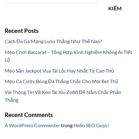
KIẾM
Recent Posts
Cách Đá Gà Mạng Luôn Thắng Như Thế Nào?
Mẹo Chơi Baccarat – Tổng Hợp Kinh Nghiệm Không Ai Tiết
Lộ
Mẹo Săn Jackpot Vua Tài Lộc Hay Nhất Từ Cao Thủ
Mẹo Cá Cược Bóng Đá Thắng Chắc Cho Mọi Bet Thủ
Vài Thông Tin Về Kèo Tài Xỉu Zo88 Để Nắm Chắc Phần
Thắng
Recent Comments
A WordPress Commenter
trong
Hello SEO Guys!