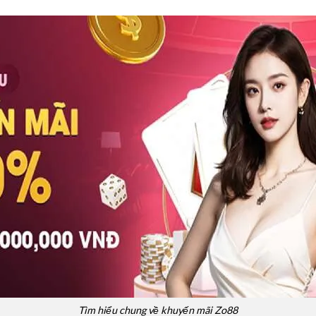
Tìm hiểu chung về khuyến mãi Zo88