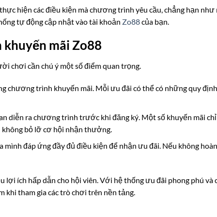
 thực hiện các điều kiện mà chương trình yêu cầu, chẳng hạn như 
hống tự động cập nhật vào tài khoản
Zo88
của bạn.
n khuyến mãi Zo88
ời chơi cần chú ý một số điểm quan trọng.
g chương trình khuyến mãi. Mỗi ưu đãi có thể có những quy định r
ian diễn ra chương trình trước khi đăng ký. Một số khuyến mãi chỉ 
n không bỏ lỡ cơ hội nhận thưởng.
a mình đáp ứng đầy đủ điều kiện để nhận ưu đãi. Nếu không hoàn
u lợi ích hấp dẫn cho hội viên. Với hệ thống ưu đãi phong phú và 
 khi tham gia các trò chơi trên nền tảng.