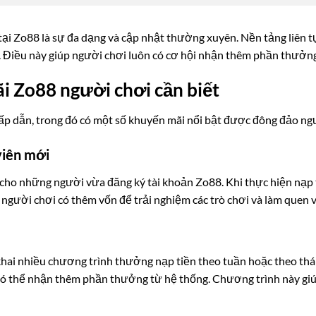
ại Zo88 là sự đa dạng và cập nhật thường xuyên. Nền tảng liên tụ
. Điều này giúp người chơi luôn có cơ hội nhận thêm phần thưởng k
i Zo88 người chơi cần biết
ấp dẫn, trong đó có một số khuyến mãi nổi bật được đông đảo ng
viên mới
cho những người vừa đăng ký tài khoản Zo88. Khi thực hiện nạp t
người chơi có thêm vốn để trải nghiệm các trò chơi và làm quen v
hai nhiều chương trình thưởng nạp tiền theo tuần hoặc theo thán
 có thể nhận thêm phần thưởng từ hệ thống. Chương trình này giúp