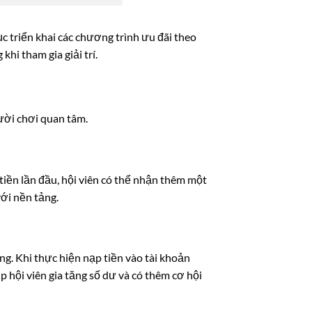
c triển khai các chương trình ưu đãi theo
hi tham gia giải trí.
ười chơi quan tâm.
iền lần đầu, hội viên có thể nhận thêm một
ới nền tảng.
g. Khi thực hiện nạp tiền vào tài khoản
 hội viên gia tăng số dư và có thêm cơ hội