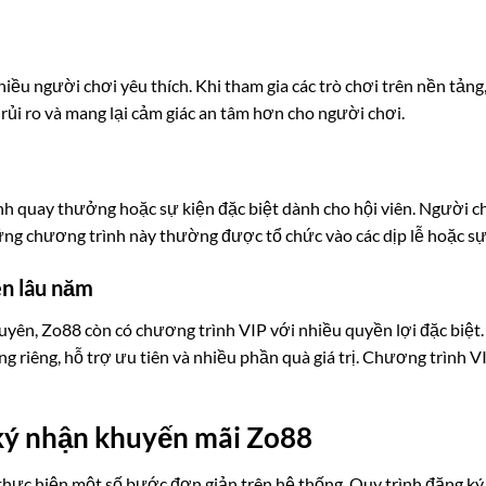
ều người chơi yêu thích. Khi tham gia các trò chơi trên nền tảng, 
rủi ro và mang lại cảm giác an tâm hơn cho người chơi.
h quay thưởng hoặc sự kiện đặc biệt dành cho hội viên. Người ch
ng chương trình này thường được tổ chức vào các dịp lễ hoặc sự
ên lâu năm
yên, Zo88 còn có chương trình VIP với nhiều quyền lợi đặc biệt.
riêng, hỗ trợ ưu tiên và nhiều phần quà giá trị. Chương trình V
ký nhận khuyến mãi Zo88
hực hiện một số bước đơn giản trên hệ thống. Quy trình đăng k