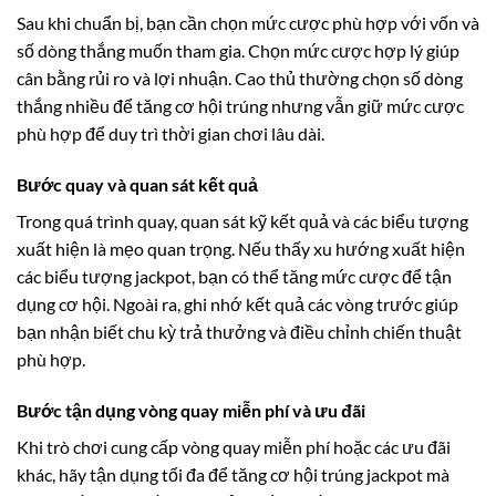
Sau khi chuẩn bị, bạn cần chọn mức cược phù hợp với vốn và
số dòng thắng muốn tham gia. Chọn mức cược hợp lý giúp
cân bằng rủi ro và lợi nhuận. Cao thủ thường chọn số dòng
thắng nhiều để tăng cơ hội trúng nhưng vẫn giữ mức cược
phù hợp để duy trì thời gian chơi lâu dài.
Bước quay và quan sát kết quả
Trong quá trình quay, quan sát kỹ kết quả và các biểu tượng
xuất hiện là mẹo quan trọng. Nếu thấy xu hướng xuất hiện
các biểu tượng jackpot, bạn có thể tăng mức cược để tận
dụng cơ hội. Ngoài ra, ghi nhớ kết quả các vòng trước giúp
bạn nhận biết chu kỳ trả thưởng và điều chỉnh chiến thuật
phù hợp.
Bước tận dụng vòng quay miễn phí và ưu đãi
Khi trò chơi cung cấp vòng quay miễn phí hoặc các ưu đãi
khác, hãy tận dụng tối đa để tăng cơ hội trúng jackpot mà