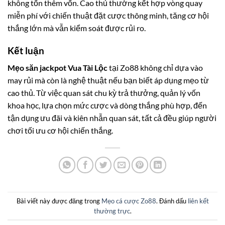
không tốn thêm vốn. Cao thủ thường kết hợp vòng quay
miễn phí với chiến thuật đặt cược thông minh, tăng cơ hội
thắng lớn mà vẫn kiểm soát được rủi ro.
Kết luận
Mẹo săn jackpot Vua Tài Lộc
tại Zo88 không chỉ dựa vào
may rủi mà còn là nghệ thuật nếu bạn biết áp dụng mẹo từ
cao thủ. Từ việc quan sát chu kỳ trả thưởng, quản lý vốn
khoa học, lựa chọn mức cược và dòng thắng phù hợp, đến
tận dụng ưu đãi và kiên nhẫn quan sát, tất cả đều giúp người
chơi tối ưu cơ hội chiến thắng.
Bài viết này được đăng trong
Mẹo cá cược Zo88
. Đánh dấu
liên kết
thường trực
.