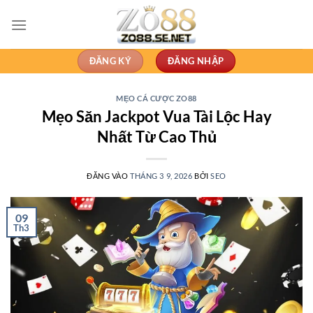
Bỏ
qua
nội
dung
ĐĂNG KÝ
ĐĂNG NHẬP
MẸO CÁ CƯỢC ZO88
Mẹo Săn Jackpot Vua Tài Lộc Hay
Nhất Từ Cao Thủ
ĐĂNG VÀO
THÁNG 3 9, 2026
BỞI
SEO
09
Th3