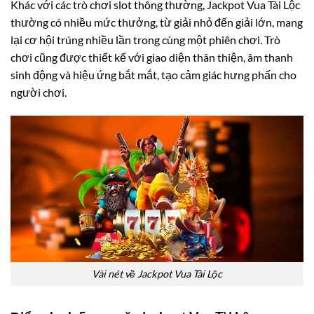
Khác với các trò chơi slot thông thường, Jackpot Vua Tài Lộc
thường có nhiều mức thưởng, từ giải nhỏ đến giải lớn, mang
lại cơ hội trúng nhiều lần trong cùng một phiên chơi. Trò
chơi cũng được thiết kế với giao diện thân thiện, âm thanh
sinh động và hiệu ứng bắt mắt, tạo cảm giác hưng phấn cho
người chơi.
Vài nét về Jackpot Vua Tài Lộc