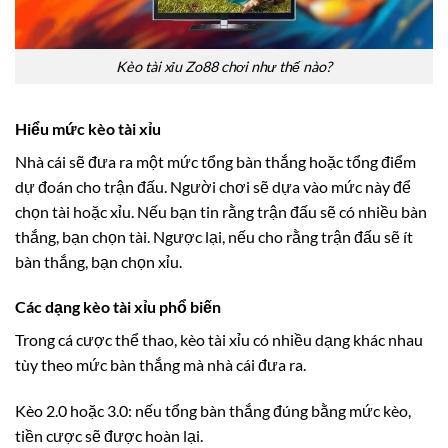
Kèo tài xỉu Zo88 chơi như thế nào?
Hiểu mức kèo tài xỉu
Nhà cái sẽ đưa ra một mức tổng bàn thắng hoặc tổng điểm
dự đoán cho trận đấu. Người chơi sẽ dựa vào mức này để
chọn tài hoặc xỉu. Nếu bạn tin rằng trận đấu sẽ có nhiều bàn
thắng, bạn chọn tài. Ngược lại, nếu cho rằng trận đấu sẽ ít
bàn thắng, bạn chọn xỉu.
Các dạng kèo tài xỉu phổ biến
Trong cá cược thể thao, kèo tài xỉu có nhiều dạng khác nhau
tùy theo mức bàn thắng mà nhà cái đưa ra.
Kèo 2.0 hoặc 3.0: nếu tổng bàn thắng đúng bằng mức kèo,
tiền cược sẽ được hoàn lại.