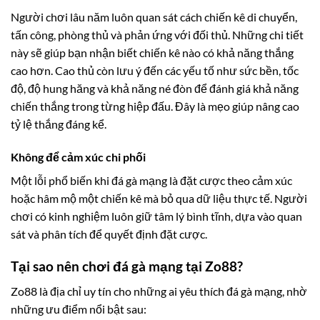
Người chơi lâu năm luôn quan sát cách chiến kê di chuyển,
tấn công, phòng thủ và phản ứng với đối thủ. Những chi tiết
này sẽ giúp bạn nhận biết chiến kê nào có khả năng thắng
cao hơn. Cao thủ còn lưu ý đến các yếu tố như sức bền, tốc
độ, độ hung hăng và khả năng né đòn để đánh giá khả năng
chiến thắng trong từng hiệp đấu. Đây là mẹo giúp nâng cao
tỷ lệ thắng đáng kể.
Không để cảm xúc chi phối
Một lỗi phổ biến khi đá gà mạng là đặt cược theo cảm xúc
hoặc hâm mộ một chiến kê mà bỏ qua dữ liệu thực tế. Người
chơi có kinh nghiệm luôn giữ tâm lý bình tĩnh, dựa vào quan
sát và phân tích để quyết định đặt cược.
Tại sao nên chơi đá gà mạng tại Zo88?
Zo88 là địa chỉ uy tín cho những ai yêu thích đá gà mạng, nhờ
những ưu điểm nổi bật sau: