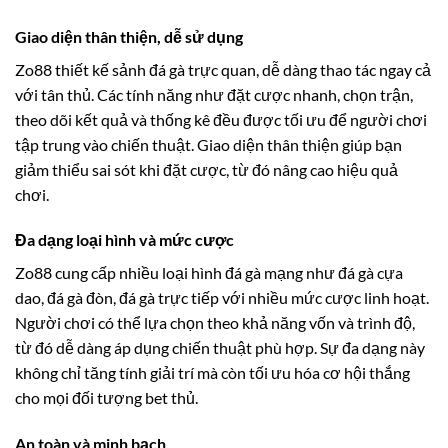
Giao diện thân thiện, dễ sử dụng
Zo88 thiết kế sảnh đá gà trực quan, dễ dàng thao tác ngay cả
với tân thủ. Các tính năng như đặt cược nhanh, chọn trận,
theo dõi kết quả và thống kê đều được tối ưu để người chơi
tập trung vào chiến thuật. Giao diện thân thiện giúp bạn
giảm thiểu sai sót khi đặt cược, từ đó nâng cao hiệu quả
chơi.
Đa dạng loại hình và mức cược
Zo88 cung cấp nhiều loại hình đá gà mạng như đá gà cựa
dao, đá gà đòn, đá gà trực tiếp với nhiều mức cược linh hoạt.
Người chơi có thể lựa chọn theo khả năng vốn và trình độ,
từ đó dễ dàng áp dụng chiến thuật phù hợp. Sự đa dạng này
không chỉ tăng tính giải trí mà còn tối ưu hóa cơ hội thắng
cho mọi đối tượng bet thủ.
An toàn và minh bạch