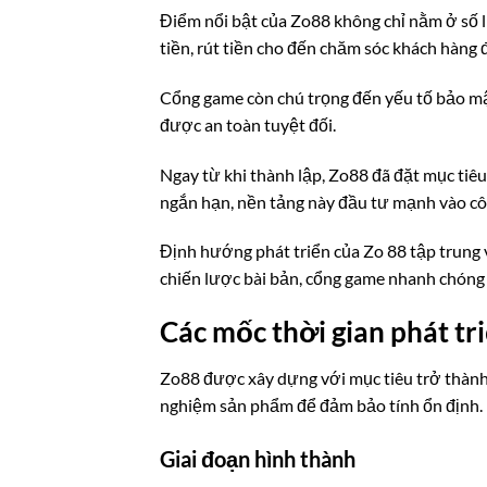
Điểm nổi bật của Zo88 không chỉ nằm ở số l
tiền, rút tiền cho đến chăm sóc khách hàng 
Cổng game còn chú trọng đến yếu tố bảo mật
được an toàn tuyệt đối.
Ngay từ khi thành lập, Zo88 đã đặt mục tiê
ngắn hạn, nền tảng này đầu tư mạnh vào cô
Định hướng phát triển của Zo 88 tập trung 
chiến lược bài bản, cổng game nhanh chóng
Các mốc thời gian phát tr
Zo88 được xây dựng với mục tiêu trở thành 
nghiệm sản phẩm để đảm bảo tính ổn định.
Giai đoạn hình thành