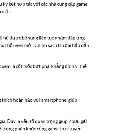
u ký kết hợp tác với các nhà cung cấp game
a mắt.
 nổ hũ được bổ sung liên tục nhằm đáp ứng
hút hội viên mới. Chính sách ưu đãi hấp dẫn
xem là cột mốc bứt phá, khẳng định vị thế
 thích hoàn hảo với smartphone, giúp
ia. Đây là yếu tố quan trọng giúp Zo88 giữ
 trong phân khúc cổng game trực tuyến.