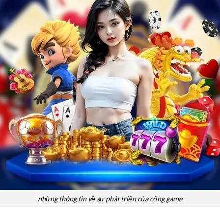
những thông tin về sự phát triển của cổng game