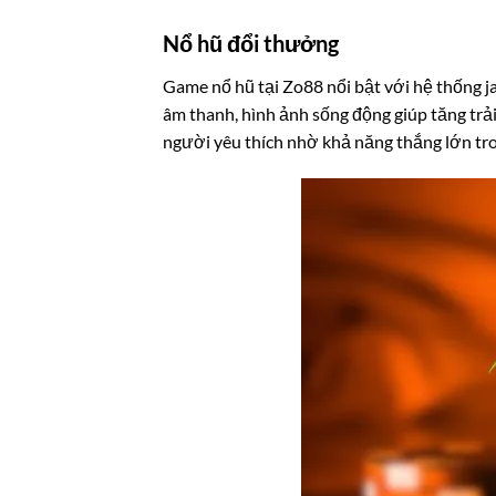
Nổ hũ đổi thưởng
Game nổ hũ tại Zo88 nổi bật với hệ thống ja
âm thanh, hình ảnh sống động giúp tăng trải
người yêu thích nhờ khả năng thắng lớn tro