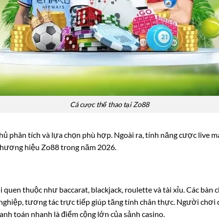
Cá cược thể thao tại Zo88
thủ phân tích và lựa chọn phù hợp. Ngoài ra, tính năng cược live ma
 thương hiệu Zo88 trong năm 2026.
i quen thuộc như baccarat, blackjack, roulette và tài xỉu. Các bàn
nghiệp, tương tác trực tiếp giúp tăng tính chân thực. Người chơi 
hanh toán nhanh là điểm cộng lớn của sảnh casino.