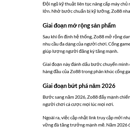
Đội ngũ kỹ thuật liên tục nâng cấp máy chủ 
lớn. Nhờ bước chuẩn bị kỹ lưỡng, Zo88 nh
Giai đoạn mở rộng sản phẩm
Sau khi ổn định hệ thống, Zo88 mở rộng dan
nhu cầu đa dạng của người chơi. Cổng game 
giúp lượng người đăng ký tăng mạnh.
Giai đoạn này đánh dấu bước chuyển mình q
hàng đầu của Zo88 trong phân khúc cổng ga
Giai đoạn bứt phá năm 2026
Bước sang năm 2026, Zo88 đẩy mạnh chiến l
người chơi cá cược mọi lúc mọi nơi.
Ngoài ra, việc cập nhật link truy cập mới n
vững đà tăng trưởng mạnh mẽ. Năm 2026 đượ