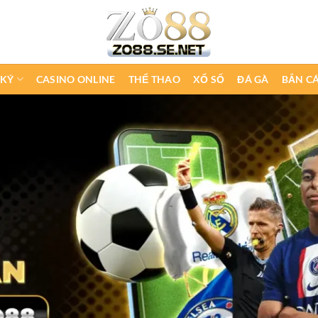
 KÝ
CASINO ONLINE
THỂ THAO
XỔ SỐ
ĐÁ GÀ
BẮN C