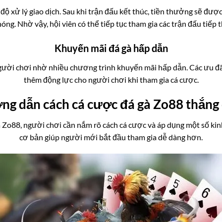
độ xử lý giao dịch. Sau khi trận đấu kết thúc, tiền thưởng sẽ đượ
ng. Nhờ vậy, hội viên có thể tiếp tục tham gia các trận đấu tiếp 
Khuyến mãi đá gà hấp dẫn
gười chơi nhờ nhiều chương trình khuyến mãi hấp dẫn. Các ưu đãi
thêm động lực cho người chơi khi tham gia cá cược.
g dẫn cách cá cược đá gà Zo88 thắng
à Zo88, người chơi cần nắm rõ cách cá cược và áp dụng một số k
cơ bản giúp người mới bắt đầu tham gia dễ dàng hơn.