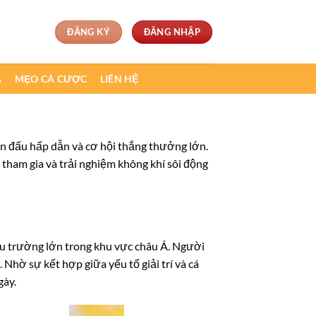
ĐĂNG KÝ
ĐĂNG NHẬP
Á
MẸO CÁ CƯỢC
LIÊN HỆ
n đấu hấp dẫn và cơ hội thắng thưởng lớn.
 tham gia và trải nghiệm không khí sôi động
ấu trường lớn trong khu vực châu Á. Người
 Nhờ sự kết hợp giữa yếu tố giải trí và cá
gày.