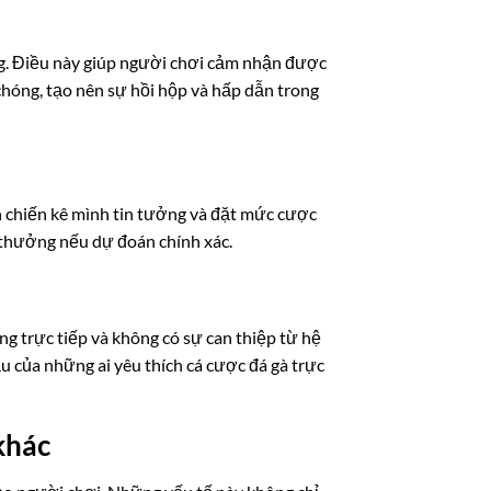
ng. Điều này giúp người chơi cảm nhận được
chóng, tạo nên sự hồi hộp và hấp dẫn trong
n chiến kê mình tin tưởng và đặt mức cược
ả thưởng nếu dự đoán chính xác.
g trực tiếp và không có sự can thiệp từ hệ
u của những ai yêu thích cá cược đá gà trực
khác