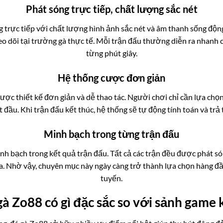
Phát sóng trực tiếp, chất lượng sắc nét
ng trực tiếp với chất lượng hình ảnh sắc nét và âm thanh sống độ
eo dõi tại trường gà thực tế. Mỗi trận đấu thường diễn ra nhanh 
từng phút giây.
Hệ thống cược đơn giản
ược thiết kế đơn giản và dễ thao tác. Người chơi chỉ cần lựa chọ
 đầu. Khi trận đấu kết thúc, hệ thống sẽ tự động tính toán và tr
Minh bạch trong từng trận đấu
nh bạch trong kết quả trận đấu. Tất cả các trận đều được phát són
a. Nhờ vậy, chuyên mục này ngày càng trở thành lựa chọn hàng đầ
tuyến.
gà Zo88 có gì đặc sắc so với sảnh game 