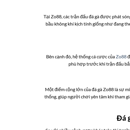
Tại Zo88, các trận đấu đá gà được phát só
bầu không khí kịch tính giống như đang th
Bên cạnh đó, hệ thống cá cược của
Zo88
đ
phù hợp trước khi trận đấu bắt
Một điểm cộng lớn của đá gà Zo88 là sự mi
thống, giúp người chơi yên tâm khi tham gi
Đá 