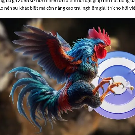
ờng, đá gà Zo88 sở hữu nhiều ưu điểm nổi bật giúp thu hút đông đ
ạo nên sự khác biệt mà còn nâng cao trải nghiệm giải trí cho hội viê