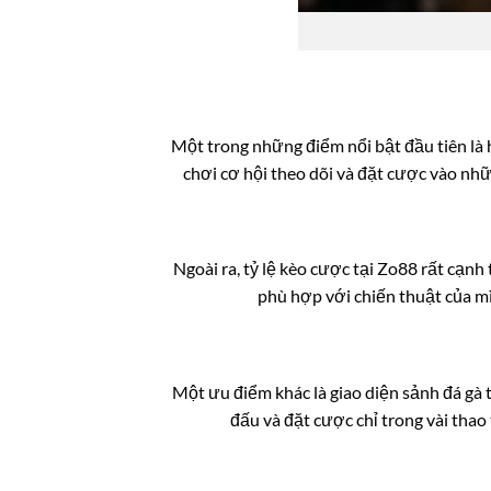
Một trong những điểm nổi bật đầu tiên là 
chơi cơ hội theo dõi và đặt cược vào nhữ
Ngoài ra, tỷ lệ kèo cược tại Zo88 rất cạn
phù hợp với chiến thuật của mì
Một ưu điểm khác là giao diện sảnh đá gà t
đấu và đặt cược chỉ trong vài thao