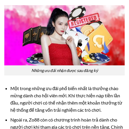
Những ưu đãi nhận được sau đăng ký
Một trong những ưu đãi phổ biến nhất là thưởng chào
mừng dành cho hội viên mới. Khi thực hiện nạp tiền lần
đầu, người chơi có thể nhận thêm một khoản thưởng từ
hệ thống để tăng vốn trải nghiệm các trò chơi.
Ngoài ra, Zo88 còn có chương trình hoàn trả dành cho
người chơi khi tham gia các trò chơi trên nền tảng. Chính