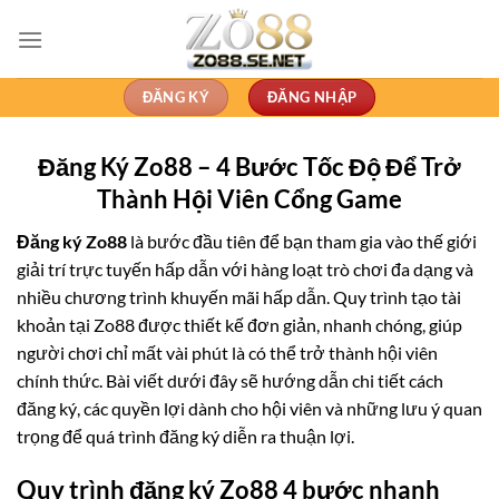
Bỏ
qua
nội
dung
ĐĂNG KÝ
ĐĂNG NHẬP
Đăng Ký Zo88 – 4 Bước Tốc Độ Để Trở
Thành Hội Viên Cổng Game
Đăng ký Zo88
là bước đầu tiên để bạn tham gia vào thế giới
giải trí trực tuyến hấp dẫn với hàng loạt trò chơi đa dạng và
nhiều chương trình khuyến mãi hấp dẫn. Quy trình tạo tài
khoản tại Zo88 được thiết kế đơn giản, nhanh chóng, giúp
người chơi chỉ mất vài phút là có thể trở thành hội viên
chính thức. Bài viết dưới đây sẽ hướng dẫn chi tiết cách
đăng ký, các quyền lợi dành cho hội viên và những lưu ý quan
trọng để quá trình đăng ký diễn ra thuận lợi.
Quy trình đăng ký Zo88 4 bước nhanh