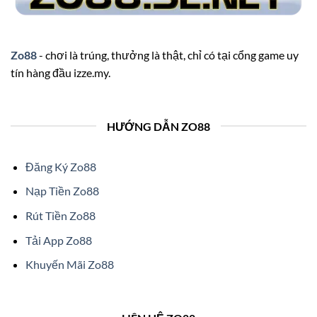
Zo88
- chơi là trúng, thưởng là thật, chỉ có tại cổng game uy
tín hàng đầu izze.my.
HƯỚNG DẪN ZO88
Đăng Ký Zo88
Nạp Tiền Zo88
Rút Tiền Zo88
Tải App Zo88
Khuyến Mãi Zo88