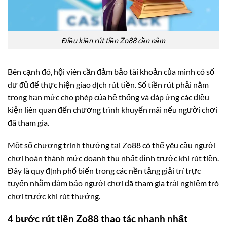
Điều kiện rút tiền Zo88 cần nắm
Bên cạnh đó, hội viên cần đảm bảo tài khoản của mình có số
dư đủ để thực hiện giao dịch rút tiền. Số tiền rút phải nằm
trong hạn mức cho phép của hệ thống và đáp ứng các điều
kiện liên quan đến chương trình khuyến mãi nếu người chơi
đã tham gia.
Một số chương trình thưởng tại Zo88 có thể yêu cầu người
chơi hoàn thành mức doanh thu nhất định trước khi rút tiền.
Đây là quy định phổ biến trong các nền tảng giải trí trực
tuyến nhằm đảm bảo người chơi đã tham gia trải nghiệm trò
chơi trước khi rút thưởng.
4 bước rút tiền Zo88 thao tác nhanh nhất