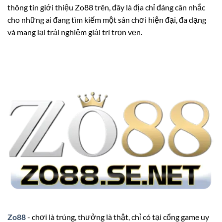
thông tin giới thiệu Zo88 trên, đây là địa chỉ đáng cân nhắc
cho những ai đang tìm kiếm một sân chơi hiện đại, đa dạng
và mang lại trải nghiệm giải trí trọn vẹn.
Zo88
- chơi là trúng, thưởng là thật, chỉ có tại cổng game uy