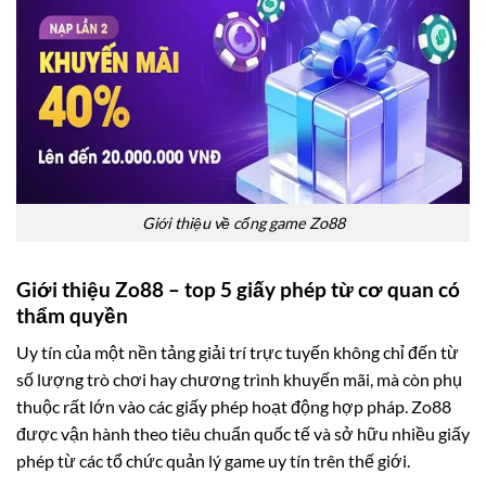
Giới thiệu về cổng game Zo88
Giới thiệu Zo88 – top 5 giấy phép từ cơ quan có
thẩm quyền
Uy tín của một nền tảng giải trí trực tuyến không chỉ đến từ
số lượng trò chơi hay chương trình khuyến mãi, mà còn phụ
thuộc rất lớn vào các giấy phép hoạt động hợp pháp. Zo88
được vận hành theo tiêu chuẩn quốc tế và sở hữu nhiều giấy
phép từ các tổ chức quản lý game uy tín trên thế giới.