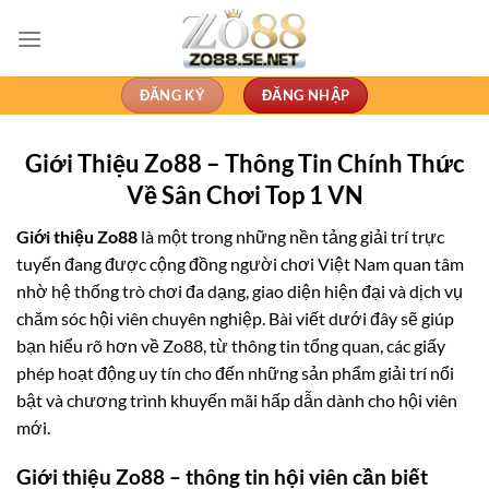
Bỏ
qua
nội
dung
ĐĂNG KÝ
ĐĂNG NHẬP
Giới Thiệu Zo88 – Thông Tin Chính Thức
Về Sân Chơi Top 1 VN
Giới thiệu Zo88
là một trong những nền tảng giải trí trực
tuyến đang được cộng đồng người chơi Việt Nam quan tâm
nhờ hệ thống trò chơi đa dạng, giao diện hiện đại và dịch vụ
chăm sóc hội viên chuyên nghiệp. Bài viết dưới đây sẽ giúp
bạn hiểu rõ hơn về Zo88, từ thông tin tổng quan, các giấy
phép hoạt động uy tín cho đến những sản phẩm giải trí nổi
bật và chương trình khuyến mãi hấp dẫn dành cho hội viên
mới.
Giới thiệu Zo88 – thông tin hội viên cần biết