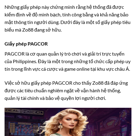
Những giấy phép này chứng minh rằng hệ thống đã được
kiểm định về độ minh bạch, tính công bằng và khả năng bảo
mật thông tin người dùng. Dưới đây là một số giấy phép tiêu
biểu mà Zo88 đang sở hữu.
Giấy phép PAGCOR
PAGCOR là cơ quan quản lý trò chơi và giải trí trực tuyến
của Philippines. Đây là một trong những tổ chức cấp phép uy
tín trong lĩnh vực cá cược và game online tại khu vực châu Á.
Việc sở hữu giấy phép PAGCOR cho thấy Zo88 đã đáp ứng
được các tiêu chuẩn nghiêm ngặt về vận hành hệ thống,
quản lý tài chính và bảo vệ quyền lợi người chơi.