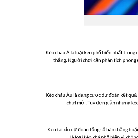
Kèo châu Á là loại kèo phổ biến nhất trong c
thắng. Người chơi cần phân tích phong đ
Kèo châu Âu là dạng cược dự đoán kết quả c
chơi mới. Tuy đơn giản nhưng kèo 
Kèo tài xỉu dự đoán tổng số bàn thắng hoặc
là loại kèo khá phổ biến vì khôn