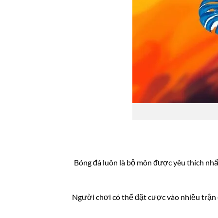
Bóng đá luôn là bộ môn được yêu thích nhất
Người chơi có thể đặt cược vào nhiều trận đ