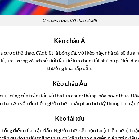
Các kèo cược thể thao Zo88
Kèo châu Á
á cược thể thao, đặc biệt là bóng đá. Với kèo này, nhà cái sẽ đưa
ộ, lực lượng và lịch sử đối đầu để lựa chọn đội phù hợp. Nếu dự đ
thường khá hấp dẫn.
Kèo châu Âu
uối cùng của trận đấu với ba lựa chọn: thắng, hòa hoặc thua. Đây 
châu Âu vẫn đòi hỏi người chơi phải phân tích kỹ thông tin trận
Kèo tài xỉu
 tổng điểm của trận đấu. Người chơi sẽ chọn tài (nhiều hơn) hoặc 
g cần dự đoán đội thắng thua, chỉ cần đánh giá diễn biến trận đấu 