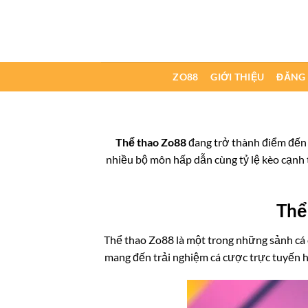
Bỏ
qua
nội
dung
ZO88
GIỚI THIỆU
ĐĂNG
Thể thao Zo88
đang trở thành điểm đến 
nhiều bộ môn hấp dẫn cùng tỷ lệ kèo cạnh 
Thể
Thể thao Zo88 là một trong những sảnh cá 
mang đến trải nghiệm cá cược trực tuyến hiệ