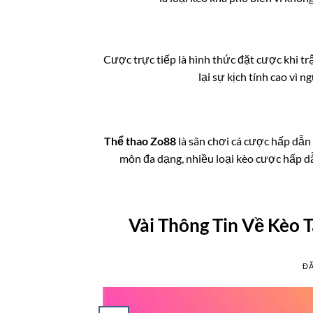
Cược trực tiếp là hình thức đặt cược khi trậ
lại sự kịch tính cao vì 
Thể thao Zo88
là sân chơi cá cược hấp dẫn
môn đa dạng, nhiều loại kèo cược hấp d
Vài Thông Tin Về Kèo 
Đ