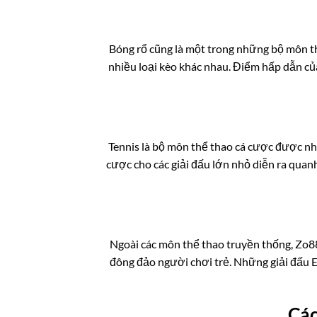
Bóng rổ cũng là một trong những bộ môn th
nhiều loại kèo khác nhau. Điểm hấp dẫn của
Tennis là bộ môn thể thao cá cược được nhi
cược cho các giải đấu lớn nhỏ diễn ra quan
Ngoài các môn thể thao truyền thống, Zo88
đông đảo người chơi trẻ. Những giải đấu E
Các