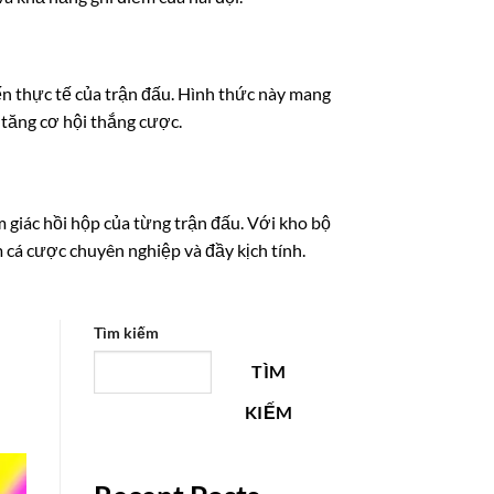
biến thực tế của trận đấu. Hình thức này mang
ó tăng cơ hội thắng cược.
giác hồi hộp của từng trận đấu. Với kho bộ
cá cược chuyên nghiệp và đầy kịch tính.
Tìm kiếm
TÌM
KIẾM