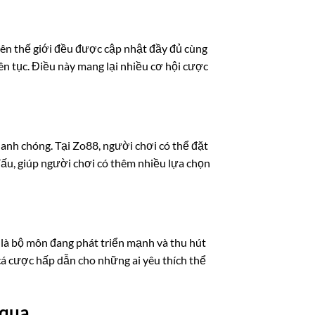
rên thế giới đều được cập nhật đầy đủ cùng
ên tục. Điều này mang lại nhiều cơ hội cược
hanh chóng. Tại Zo88, người chơi có thể đặt
đấu, giúp người chơi có thêm nhiều lựa chọn
 là bộ môn đang phát triển mạnh và thu hút
cá cược hấp dẫn cho những ai yêu thích thể
 qua