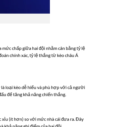
 ra mức chấp giữa hai đội nhằm cân bằng tỷ lệ
oán chính xác, tỷ lệ thắng từ kèo châu Á
là loại kèo dễ hiểu và phù hợp với cả người
 đấu để tăng khả năng chiến thắng.
xỉu (ít hơn) so với mức nhà cái đưa ra. Đây
và khả năng ghi điểm của hai đội.