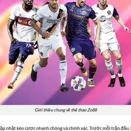
Giới thiệu chung về thể thao Zo88
cập nhật kèo cược nhanh chóng và chính xác. Trước mỗi trận đấu, 