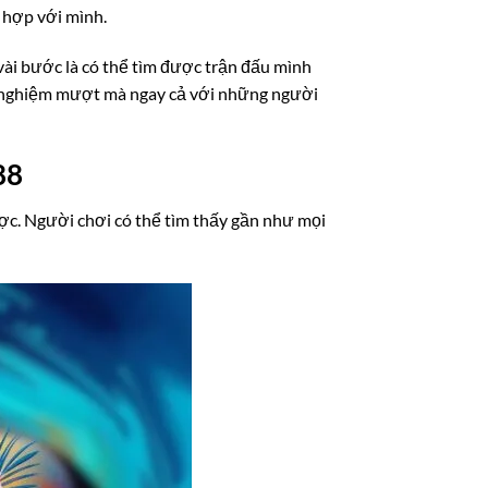
 hợp với mình.
 vài bước là có thể tìm được trận đấu mình
rải nghiệm mượt mà ngay cả với những người
88
ợc. Người chơi có thể tìm thấy gần như mọi