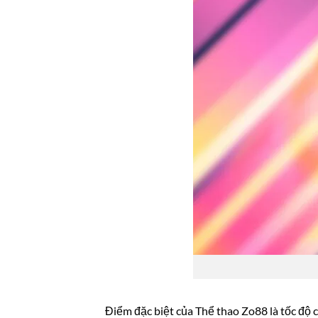
Điểm đặc biệt của Thể thao Zo88 là tốc độ 