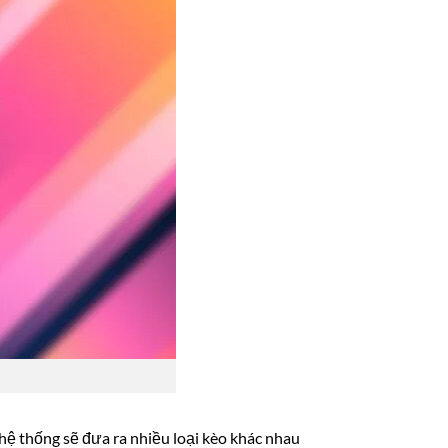
hệ thống sẽ đưa ra nhiều loại kèo khác nhau