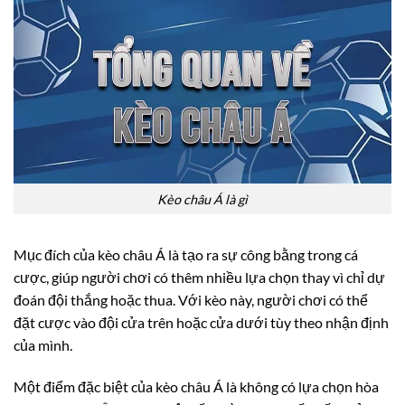
Kèo châu Á là gì
Mục đích của kèo châu Á là tạo ra sự công bằng trong cá
cược, giúp người chơi có thêm nhiều lựa chọn thay vì chỉ dự
đoán đội thắng hoặc thua. Với kèo này, người chơi có thể
đặt cược vào đội cửa trên hoặc cửa dưới tùy theo nhận định
của mình.
Một điểm đặc biệt của kèo châu Á là không có lựa chọn hòa