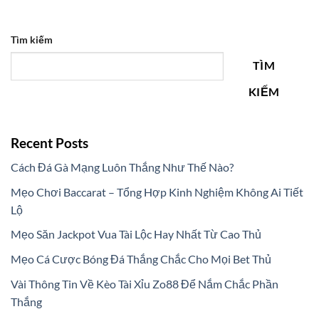
Tìm kiếm
TÌM
KIẾM
Recent Posts
Cách Đá Gà Mạng Luôn Thắng Như Thế Nào?
Mẹo Chơi Baccarat – Tổng Hợp Kinh Nghiệm Không Ai Tiết
Lộ
Mẹo Săn Jackpot Vua Tài Lộc Hay Nhất Từ Cao Thủ
Mẹo Cá Cược Bóng Đá Thắng Chắc Cho Mọi Bet Thủ
Vài Thông Tin Về Kèo Tài Xỉu Zo88 Để Nắm Chắc Phần
Thắng