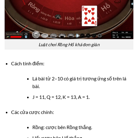
Luật chơi Rồng Hổ khá đơn giản
Cách tính điểm:
Lá bài từ 2–10 có giá trị tương ứng số trên lá
bài.
J = 11, Q = 12, K = 13, A = 1.
Các cửa cược chính:
Rồng: cược bên Rồng thắng.
Hổ: cược bên Hổ thắng.