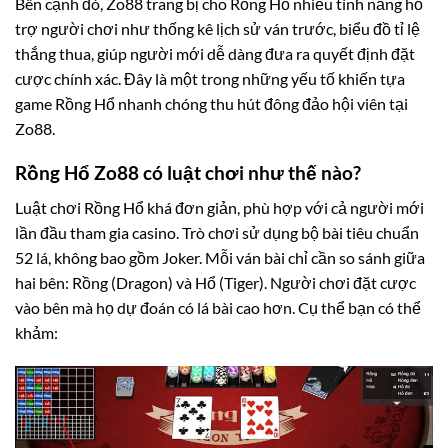
Bên cạnh đó, Zo88 trang bị cho Rồng Hổ nhiều tính năng hỗ
trợ người chơi như thống kê lịch sử ván trước, biểu đồ tỉ lệ
thắng thua, giúp người mới dễ dàng đưa ra quyết định đặt
cược chính xác. Đây là một trong những yếu tố khiến tựa
game Rồng Hổ nhanh chóng thu hút đông đảo hội viên tại
Zo88.
Rồng Hổ Zo88 có luật chơi như thế nào?
Luật chơi Rồng Hổ khá đơn giản, phù hợp với cả người mới
lần đầu tham gia casino. Trò chơi sử dụng bộ bài tiêu chuẩn
52 lá, không bao gồm Joker. Mỗi ván bài chỉ cần so sánh giữa
hai bên: Rồng (Dragon) và Hổ (Tiger). Người chơi đặt cược
vào bên mà họ dự đoán có lá bài cao hơn. Cụ thể bạn có thể
khảm: