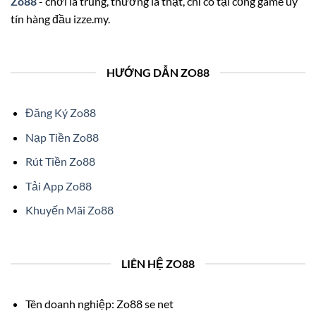
Zo88
- chơi là trúng, thưởng là thật, chỉ có tại cổng game uy
tín hàng đầu izze.my.
HƯỚNG DẪN ZO88
Đăng Ký Zo88
Nạp Tiền Zo88
Rút Tiền Zo88
Tải App Zo88
Khuyến Mãi Zo88
LIÊN HỆ ZO88
Tên doanh nghiệp: Zo88 se net