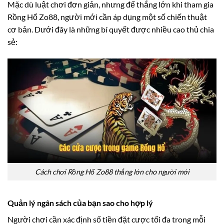
Mặc dù luật chơi đơn giản, nhưng để thắng lớn khi tham gia
Rồng Hổ Zo88, người mới cần áp dụng một số chiến thuật
cơ bản. Dưới đây là những bí quyết được nhiều cao thủ chia
sẻ:
Cách chơi Rồng Hổ Zo88 thắng lớn cho người mới
Quản lý ngân sách của bạn sao cho hợp lý
Người chơi cần xác định số tiền đặt cược tối đa trong mỗi